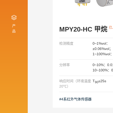
产
MPY20-HC 甲烷
已
品
检测精度
​0~1%vol：
±0.06%vol；
1~100%vo
分辨率
0~10%：0.
10~100%：0
响应时间（环境温度
T
≤25s
90
20℃）
#4系红外气体传感器