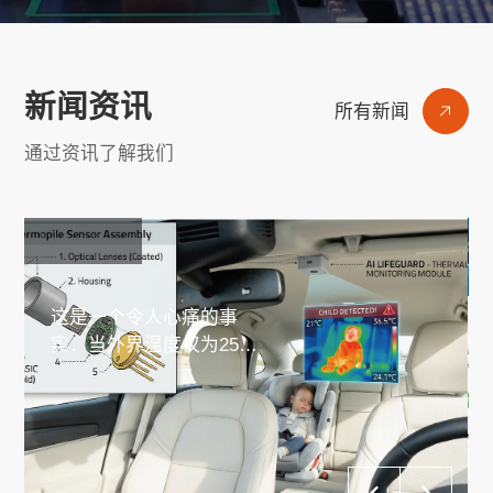
新闻资讯
所有新闻
通过资讯了解我们
首家IEC/UL双认证！
红外热电堆阵列传感器应用之四：已驻车内生命遗
这是一个令人心痛的事
实：当外界温度仅为25℃
时，密闭车厢内阳光直射
下温度可在20分钟内飙升
超过50℃。儿童、婴幼儿
及宠物体温调节能力远弱
于成人，一旦被遗留在车