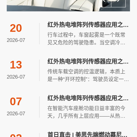
内，可能在短时间内因热
射病致命。近年来，国内
外因儿童被遗忘车内导致
红外热电堆阵列传感器应用之
20
伤亡的事件屡见不鲜，部...
三：车窗玻璃露点检测
行车过程中，车窗起雾是一个既常
2026-07
见又危险的驾驶隐患。当空调冷风
直吹侧窗，车窗玻璃温度低于车内
空气露点温度时，水汽便会在玻璃
红外热电堆阵列传感器应用之
13
表面凝结成雾。侧窗及后视镜区域
二：座舱热舒适性管理
传统车载空调的控温逻辑，本质上
一旦起雾，驾驶员将无法清晰观察
2026-07
是一种“开环控制”：驾驶员设定一个
后视镜和侧方路况，变道、倒车、
温度值，系统按照固定算法出风。
转弯时的风险骤增。传统除雾方式...
这套逻辑存在一个根本缺陷——它
红外热电堆阵列传感器应用之
07
不知道人在哪里，也不知道人感觉
一：舱内温度分布信息采集
在智能汽车座舱功能日益丰富的今
冷还是热。其结果是：直吹冷风导
2026-07
天，几乎所有上层应用——从热舒
致手臂僵硬、前后排冷热不均、副
适管理到安全监测——都依赖于一
驾冻得发抖而主驾还在冒汗、...
个共同的前提：对座舱内部环境的
首日直击 | 美思先端燃动慕尼黑