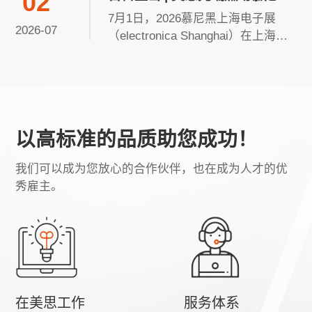
02
精准感知。然而，传统的单点温度
上海电子展，N3.307今日精彩
7月1日，2026慕尼黑上海电子展
传感器只能提供某一位置的温度读
2026-07
继续！
（electronica Shanghai）在上海新
数，无法反映座舱内温度分布的全
国际博览中心盛大开幕！本届展会
貌。不同座位之间、座椅表面与空...
规模扩大至12万平方米，汇聚超
2000家海内外优质展商，首日即吸
引数万名专业观众到场参观。美思
先端N3.307展位首日人气高涨，众
以高标准的品质助您成功！
多新老朋友莅临交流，现场热度持...
我们可以成为您放心的合作伙伴，也在成为人才的优
秀雇主。
在美思工作
服务体系