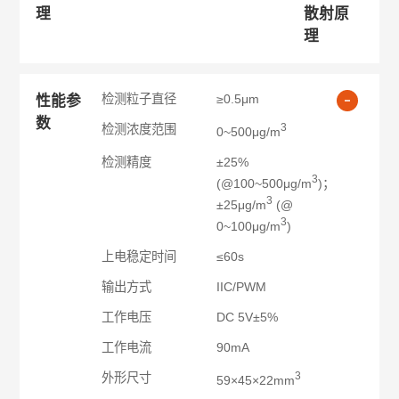
理
散射原
理
检测粒子直径
≥0.5μm
性能参
数
3
检测浓度范围
0~500μg/m
检测精度
±25%
3
(@100~500μg/m
)；
3
±25μg/m
(@
3
0~100μg/m
)
上电稳定时间
≤60s
输出方式
IIC/PWM
工作电压
DC 5V±5%
工作电流
90mA
3
外形尺寸
59×45×22mm