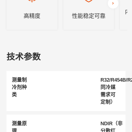
内
高精度
性能稳定可靠
技术参数
测量制
R32/R454B/
冷剂种
同冷媒
类
需求可
定制）
测量原
NDIR（非
理
分散红