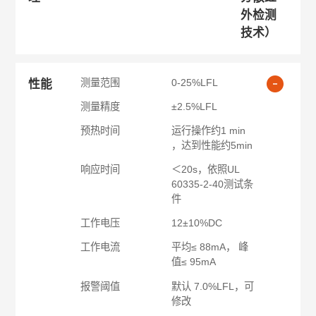
外检测
技术）
测量范围
0-25%LFL
性能
测量精度
±2.5%LFL
预热时间
运行操作约1 min
，达到性能约5min
响应时间
＜20s，依照UL
60335-2-40测试条
件
工作电压
12±10%DC
工作电流
平均≤ 88mA， 峰
值≤ 95mA
报警阈值
默认 7.0%LFL，可
修改