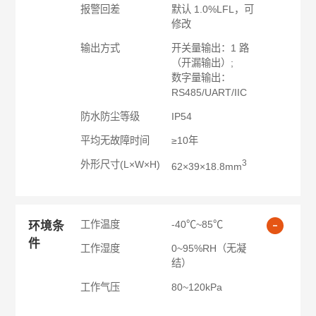
报警回差
默认 1.0%LFL，可
修改
输出方式
开关量输出：1 路
（开漏输出）;
数字量输出：
RS485/UART/IIC
防水防尘等级
IP54
平均无故障时间
≥10年
3
外形尺寸(L×W×H)
62×39×18.8mm
工作温度
-40℃~85℃
环境条
件
工作湿度
0~95%RH（无凝
结）
工作气压
80~120kPa